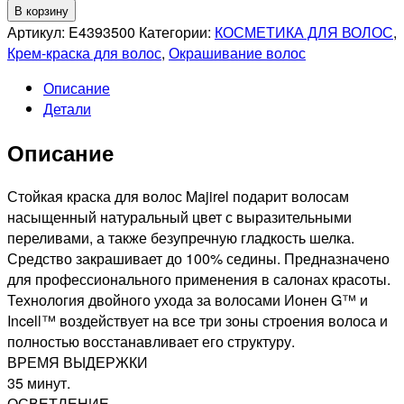
товара
В корзину
L'OREAL
Артикул:
E4393500
Категории:
КОСМЕТИКА ДЛЯ ВОЛОС
,
PROFESSIONNEL
Крем-краска для волос
,
Окрашивание волос
4.0
Описание
MAJIREL
Детали
СТОЙКАЯ
КРАСКА
Описание
ДЛЯ
ВОЛОС
ШАТЕН
Стойкая краска для волос Majirel подарит волосам
ГЛУБОКИЙ,
насыщенный натуральный цвет с выразительными
50мл
переливами, а также безупречную гладкость шелка.
Средство закрашивает до 100% седины. Предназначено
для профессионального применения в салонах красоты.
Технология двойного ухода за волосами Ионен G™ и
Incell™ воздействует на все три зоны строения волоса и
полностью восстанавливает его структуру.
ВРЕМЯ ВЫДЕРЖКИ
35 минут.
ОСВЕТЛЕНИЕ