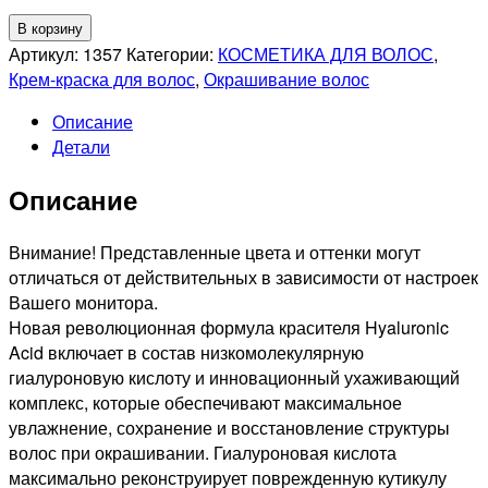
Количество
В корзину
товара
Артикул:
1357
Категории:
КОСМЕТИКА ДЛЯ ВОЛОС
,
KAPOUS
Крем-краска для волос
,
Окрашивание волос
PROFESSIONNEL
Описание
4.18
Детали
HYALURONIK
ACID
Описание
СТОЙКАЯ
КРЕМ-
КРАСКА
Внимание! Представленные цвета и оттенки могут
ДЛЯ
отличаться от действительных в зависимости от настроек
ВОЛОС
Вашего монитора.
КОРИЧНЕВЫЙ
Новая революционная формула красителя Hyaluronic
ЛАКРИЧНЫЙ,
Acid включает в состав низкомолекулярную
100мл
гиалуроновую кислоту и инновационный ухаживающий
комплекс, которые обеспечивают максимальное
увлажнение, сохранение и восстановление структуры
волос при окрашивании. Гиалуроновая кислота
максимально реконструирует поврежденную кутикулу