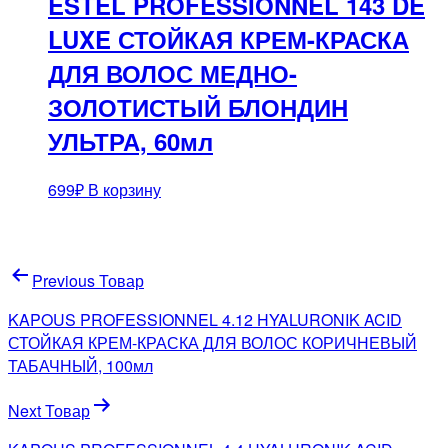
ESTEL PROFESSIONNEL 143 DE
LUXE СТОЙКАЯ КРЕМ-КРАСКА
ДЛЯ ВОЛОС МЕДНО-
ЗОЛОТИСТЫЙ БЛОНДИН
УЛЬТРА, 60мл
699
₽
В корзину
Навигация
Previous Товар
по
KAPOUS PROFESSIONNEL 4.12 HYALURONIK ACID
записям
СТОЙКАЯ КРЕМ-КРАСКА ДЛЯ ВОЛОС КОРИЧНЕВЫЙ
ТАБАЧНЫЙ, 100мл
Next Товар