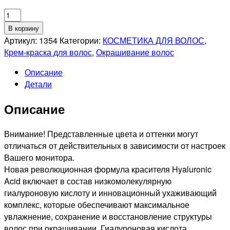
Количество
товара
В корзину
KAPOUS
Артикул:
1354
Категории:
КОСМЕТИКА ДЛЯ ВОЛОС
,
PROFESSIONNEL
Крем-краска для волос
,
Окрашивание волос
5.81
Описание
HYALURONIK
Детали
ACID
СТОЙКАЯ
Описание
КРЕМ-
КРАСКА
ДЛЯ
Внимание! Представленные цвета и оттенки могут
ВОЛОС
отличаться от действительных в зависимости от настроек
СВЕТЛЫЙ
Вашего монитора.
КОРИЧНЕВЫЙ
Новая революционная формула красителя Hyaluronic
ШОКОЛАДНО-
Acid включает в состав низкомолекулярную
ПЕПЕЛЬНЫЙ,
гиалуроновую кислоту и инновационный ухаживающий
100мл
комплекс, которые обеспечивают максимальное
увлажнение, сохранение и восстановление структуры
волос при окрашивании. Гиалуроновая кислота