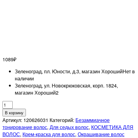
1089
₽
Зеленоград, пл. Юности, д.3, магазин Хороший
Нет в
наличии
Зеленоград, ул. Новокрюковская, корп. 1824,
магазин Хороший
2
Количество
товара
В корзину
LISAP
Артикул:
120626031
Категорий:
Безаммиачное
PROFESSIONNEL
тонирование волос
,
Для седых волос
,
КОСМЕТИКА ДЛЯ
77/07
ВОЛОС
,
Крем-краска для волос
,
Окрашивание волос