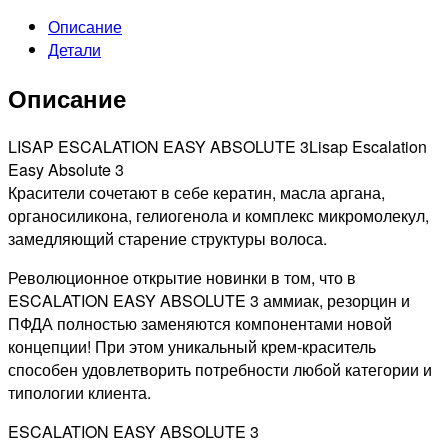
ABSOLUTE
Описание
ТОНИРУЮЩАЯ
Детали
КРАСКА
ДЛЯ
Описание
ВОЛОС
ОРЕХОВЫЙ,
60МЛ
LISAP ESCALATION EASY ABSOLUTE 3Lisap Escalation
Easy Absolute 3
Красители сочетают в себе кератин, масла аргана,
органосиликона, гелиогенола и комплекс микромолекул,
замедляющий старение структуры волоса.
Революционное открытие новинки в том, что в
ESCALATION EASY ABSOLUTE 3 аммиак, резорцин и
ПФДА полностью заменяются компонентами новой
концепции! При этом уникальный крем-краситель
способен удовлетворить потребности любой категории и
типологии клиента.
ESCALATION EASY ABSOLUTE 3