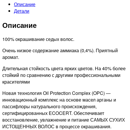
Описание
5/88
Детали
LK
OPС
Описание
СТОЙКАЯ
КРАСКА
ДЛЯ
100% окрашивание седых волос.
ВОЛОС
Очень низкое содержание аммиака (0,4%). Приятный
LK
аромат.
OPC
СВЕТЛО-
Длительная стойкость цвета ярких цветов. На 40% более
КАШТАНОВЫЙ
стойкий по сравнению с другими профессиональными
ФИОЛЕТОВЫЙ
красителями
ИНТЕНСИВНЫЙ,100мл
Новая технология Oil Protection Complex (OPC) —
инновационный комплекс на основе масел арганы и
пассифлоры натурального происхождения,
сертифицированных ECOCERT. Обеспечивает
восстановление, увлажнение и питание САМЫХ СУХИХ
ИСТОЩЕННЫХ ВОЛОС в процессе окрашивания.