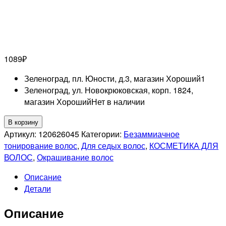
1089
₽
Зеленоград, пл. Юности, д.3, магазин Хороший
1
Зеленоград, ул. Новокрюковская, корп. 1824,
магазин Хороший
Нет в наличии
Количество
В корзину
товара
Артикул:
120626045
Категории:
Безаммиачное
LISAP
тонирование волос
,
Для седых волос
,
КОСМЕТИКА ДЛЯ
PROFESSIONNEL
ВОЛОС
,
Окрашивание волос
00/80
Описание
ABSOLUTE
Детали
ТОНИРУЮЩАЯ
КРАСКА
Описание
ДЛЯ
ВОЛОС