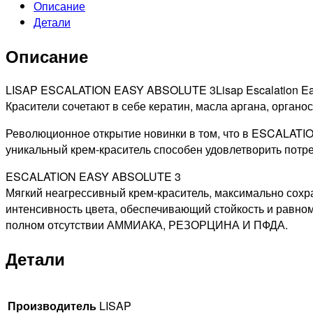
Описание
77/78
Детали
ABSOLUTE
ТОНИРУЮЩАЯ
Описание
КРАСКА
ДЛЯ
ВОЛОС
LISAP ESCALATION EASY ABSOLUTE 3Lisap Escalation Eas
БЛОНДИН
Красители сочетают в себе кератин, масла аргана, орган
БЕЖЕВО-
Революционное открытие новинки в том, что в ESCALATI
ФИОЛЕТОВЫЙ,
уникальный крем-краситель способен удовлетворить потре
60МЛ
ESCALATION EASY ABSOLUTE 3
Мягкий неагрессивный крем-краситель, максимально сох
интенсивность цвета, обеспечивающий стойкость и равн
полном отсутствии АММИАКА, РЕЗОРЦИНА И ПФДА.
Детали
Производитель
LISAP