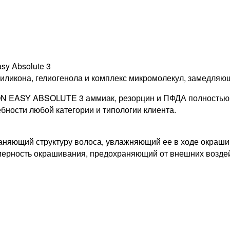
y Absolute 3
осиликона, гелиогенола и комплекс микромолекул, замедляю
ON EASY ABSOLUTE 3 аммиак, резорцин и ПФДА полностью 
бности любой категории и типологии клиента.
раняющий структуру волоса, увлажняющий ее в ходе окра
омерность окрашивания, предохраняющий от внешних возде