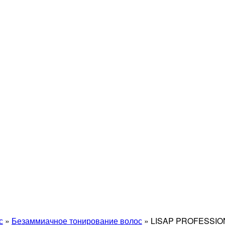
с
»
Безаммиачное тонирование волос
»
LISAP PROFESSIO