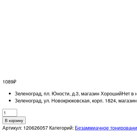
1089
₽
Зеленоград, пл. Юности, д.3, магазин Хороший
Нет в 
Зеленоград, ул. Новокрюковская, корп. 1824, магази
Количество
товара
В корзину
LISAP
Артикул:
120626057
Категорий:
Безаммиачное тонировани
PROFESSIONNEL