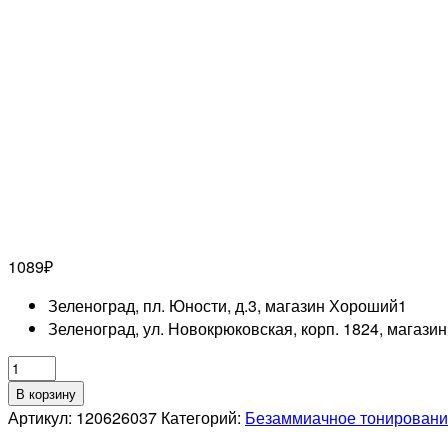
1089
₽
Зеленоград, пл. Юности, д.3, магазин Хороший
1
Зеленоград, ул. Новокрюковская, корп. 1824, магази
Количество
товара
В корзину
LISAP
Артикул:
120626037
Категорий:
Безаммиачное тонировани
PROFESSIONNEL