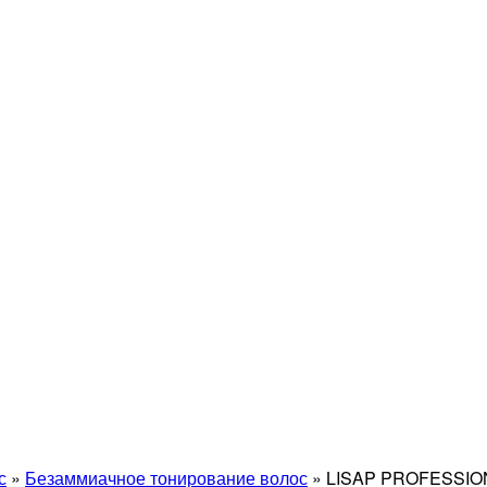
с
»
Безаммиачное тонирование волос
»
LISAP PROFESSIO