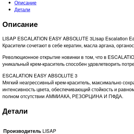
Описание
77/66
Детали
ABSOLUTE
ТОНИРУЮЩАЯ
Описание
КРАСКА
ДЛЯ
ВОЛОС
LISAP ESCALATION EASY ABSOLUTE 3Lisap Escalation Eas
НАСЫЩЕННЫЙ
Красители сочетают в себе кератин, масла аргана, орган
МЕДНЫЙ,
Революционное открытие новинки в том, что в ESCALATI
60МЛ
уникальный крем-краситель способен удовлетворить потре
ESCALATION EASY ABSOLUTE 3
Мягкий неагрессивный крем-краситель, максимально сох
интенсивность цвета, обеспечивающий стойкость и равн
полном отсутствии АММИАКА, РЕЗОРЦИНА И ПФДА.
Детали
Производитель
LISAP