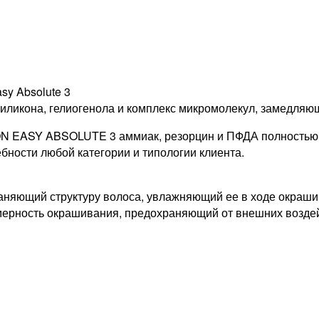
y Absolute 3
осиликона, гелиогенола и комплекс микромолекул, замедляю
ON EASY ABSOLUTE 3 аммиак, резорцин и ПФДА полностью 
бности любой категории и типологии клиента.
раняющий структуру волоса, увлажняющий ее в ходе окра
омерность окрашивания, предохраняющий от внешних возде