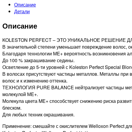
Описание
PROFESSIONAL
Детали
9/31
KOLESTON
Описание
PERFECT
ME+
СТОЙКАЯ
KOLESTON PERFECT – ЭТО УНИКАЛЬНОЕ РЕШЕНИЕ Д
КРАСКА
В значительной степени уменьшает повреждение волос, 
ДЛЯ
Благодаря технологии МE+ вероятность возникновения алл
ВОЛОС
До 100 % закрашивание седины.
БАРИ,
Осветление до 5-ти уровней с Koleston Perfect Special Blond
60мл
В волосах присутствуют частицы металлов. Металлы при 
волос и к изменению оттенка.
ТЕХНОЛОГИЯ PURE BALANCE нейтрализует частицы металло
молекулой МE+.
Молекула цвета ME+ способствует снижению риска развит
блеском.
Для любых техник окрашивания.
Применение: смешайте с окислителем Welloxon Perfect дл