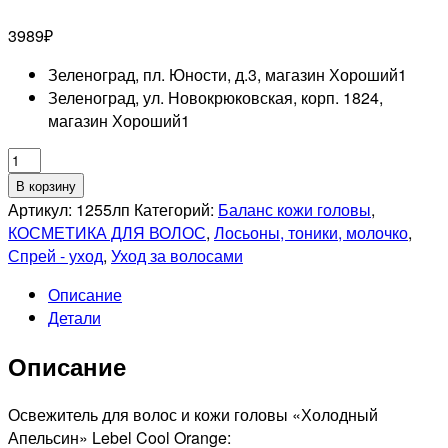
3989
₽
Зеленоград, пл. Юности, д.3, магазин Хороший
1
Зеленоград, ул. Новокрюковская, корп. 1824,
магазин Хороший
1
Количество
товара
В корзину
LEBEL
Артикул:
1255лп
Категорий:
Баланс кожи головы
,
PROFESSIONNEL
КОСМЕТИКА ДЛЯ ВОЛОС
,
Лосьоны, тоники, молочко
,
COOL
Спрей - уход
,
Уход за волосами
ORANGE
Описание
Освежитель
Детали
для
волос
Описание
и
кожи
головы,
Освежитель для волос и кожи головы «Холодный
225мл
Апельсин» Lebel Cool Orange: