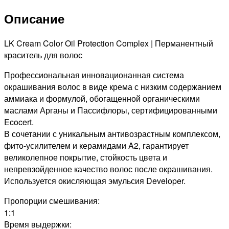
OPС
Описание
СТОЙКАЯ
КРАСКА
ДЛЯ
LK Cream Color Oil Protection Complex | Перманентный
ВОЛОС
краситель для волос
СВЕТЛЫЙ
Профессиональная инновационанная система
БЛОНДИН
окрашивания волос в виде крема с низким содержанием
БЕЖЕВО-
аммиака и формулой, обогащенной органическими
ПЕПЕЛЬНЫЙ,
маслами Арганы и Пассифлоры, сертифицированными
100мл
Ecocert.
В сочетании с уникальным антивозрастным комплексом,
фито-усилителем и керамидами A2, гарантирует
великолепное покрытие, стойкость цвета и
непревзойденное качество волос после окрашивания.
Используется окисляющая эмульсия Developer.
Пропорции смешивания:
1:1
Время выдержки: