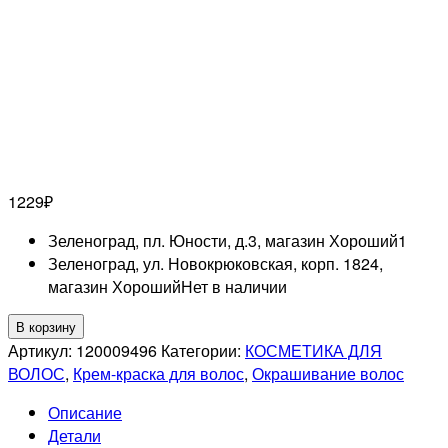
1229
₽
Зеленоград, пл. Юности, д.3, магазин Хороший
1
Зеленоград, ул. Новокрюковская, корп. 1824,
магазин Хороший
Нет в наличии
Количество
В корзину
товара
Артикул:
120009496
Категории:
КОСМЕТИКА ДЛЯ
LISAP
ВОЛОС
,
Крем-краска для волос
,
Окрашивание волос
PROFESSIONNEL
Описание
8/72
Детали
LK