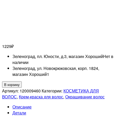
1229
₽
Зеленоград, пл. Юности, д.3, магазин Хороший
Нет в
наличии
Зеленоград, ул. Новокрюковская, корп. 1824,
магазин Хороший
1
Количество
В корзину
товара
Артикул:
120009460
Категории:
КОСМЕТИКА ДЛЯ
LISAP
ВОЛОС
,
Крем-краска для волос
,
Окрашивание волос
PROFESSIONNEL
Описание
10/0
Детали
LK