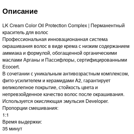
OPС
Описание
СТОЙКАЯ
КРАСКА
ДЛЯ
LK Cream Color Oil Protection Complex | Перманентный
ВОЛОС
краситель для волос
ОЧЕНЬ
Профессиональная инновационанная система
СВЕТЛЫЙ
окрашивания волос в виде крема с низким содержанием
БЛОНДИН
аммиака и формулой, обогащенной органическими
ПЛЮС,
маслами Арганы и Пассифлоры, сертифицированными
100мл
Ecocert.
В сочетании с уникальным антивозрастным комплексом,
фито-усилителем и керамидами A2, гарантирует
великолепное покрытие, стойкость цвета и
непревзойденное качество волос после окрашивания.
Используется окисляющая эмульсия Developer.
Пропорции смешивания:
1:1
Время выдержки:
35 минут