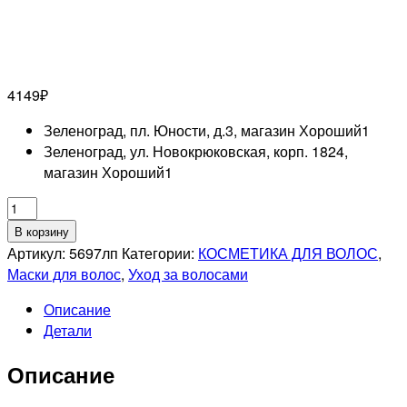
4149
₽
Зеленоград, пл. Юности, д.3, магазин Хороший
1
Зеленоград, ул. Новокрюковская, корп. 1824,
магазин Хороший
1
Количество
товара
В корзину
LEBEL
Артикул:
5697лп
Категории:
КОСМЕТИКА ДЛЯ ВОЛОС
,
PROFESSIONNEL
Маски для волос
,
Уход за волосами
VIEGE
Описание
Маска
Детали
для
объема
Описание
волос,
240мл