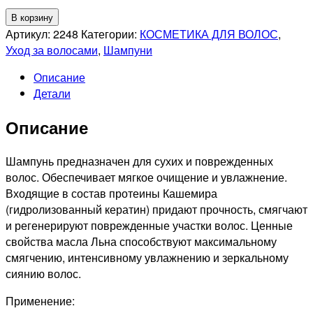
Количество
В корзину
товара
Артикул:
2248
Категории:
КОСМЕТИКА ДЛЯ ВОЛОС
,
KAPOUS
Уход за волосами
,
Шампуни
PROFESSIONNEL
Описание
LUXE
Детали
CARE
Бархат-
Описание
Шампунь
с
протеинами
Шампунь предназначен для сухих и поврежденных
кашемира
волос. Обеспечивает мягкое очищение и увлажнение.
и
Входящие в состав протеины Кашемира
маслом
(гидролизованный кератин) придают прочность, смягчают
льна,
и регенерируют поврежденные участки волос. Ценные
350мл
свойства масла Льна способствуют максимальному
смягчению, интенсивному увлажнению и зеркальному
сиянию волос.
Применение: