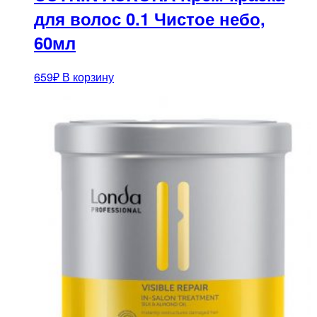
для волос 0.1 Чистое небо,
60мл
659
₽
В корзину