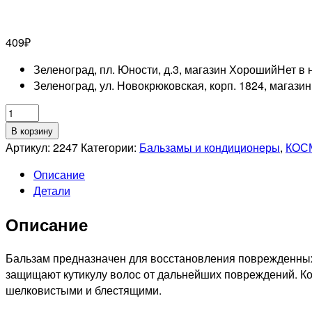
409
₽
Зеленоград, пл. Юности, д.3, магазин Хороший
Нет в 
Зеленоград, ул. Новокрюковская, корп. 1824, магази
Количество
товара
В корзину
KAPOUS
Артикул:
2247
Категории:
Бальзамы и кондиционеры
,
КОС
PROFESSIONNEL
Описание
LUXE
Детали
CARE
Кашемир-
Описание
Бальзам
с
протеинами
Бальзам предназначен для восстановления поврежденных
кашемира,
защищают кутикулу волос от дальнейших повреждений. К
350мл
шелковистыми и блестящими.