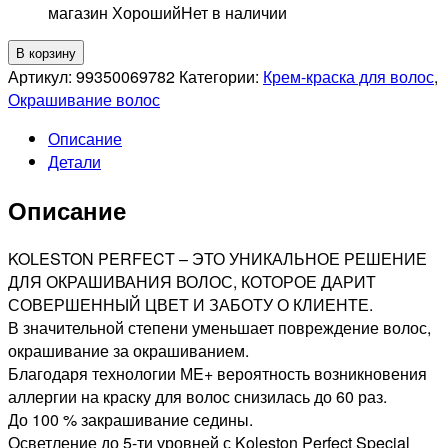
магазин Хороший
Нет в наличии
Количество
В корзину
товара
Артикул:
99350069782
Категории:
Крем-краска для волос
,
WELLA
Окрашивание волос
PROFESSIONAL
Описание
77/02
Детали
KOLESTON
PERFECT
Описание
ME+
СТОЙКАЯ
КРАСКА
KOLESTON PERFECT – ЭТО УНИКАЛЬНОЕ РЕШЕНИЕ
ДЛЯ
ДЛЯ ОКРАШИВАНИЯ ВОЛОС, КОТОРОЕ ДАРИТ
ВОЛОС
СОВЕРШЕННЫЙ ЦВЕТ И ЗАБОТУ О КЛИЕНТЕ.
БЛОНД
В значительной степени уменьшает повреждение волос,
ИНТЕНСИВНЫЙ
окрашивание за окрашиванием.
НАТУРАЛЬНЫЙ
Благодаря технологии МE+ вероятность возникновения
МАТОВЫЙ,
аллергии на краску для волос снизилась до 60 раз.
60мл
До 100 % закрашивание седины.
Осветление до 5-ти уровней с Koleston Perfect Special