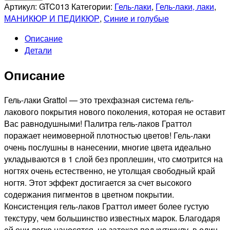
GRATTOL
Артикул:
GTC013
Категории:
Гель-лаки
,
Гель-лаки, лаки
,
Гель-
МАНИКЮР И ПЕДИКЮР
,
Синие и голубые
лак
Описание
Color
Детали
Gel
Polish
Описание
Light
Blue,
9мл
Гель-лаки Grattol — это трехфазная система гель-
лакового покрытия нового поколения, которая не оставит
Вас равнодушными! Палитра гель-лаков Граттол
поражает неимоверной плотностью цветов! Гель-лаки
очень послушны в нанесении, многие цвета идеально
укладываются в 1 слой без проплешин, что смотрится на
ногтях очень естественно, не утолщая свободный край
ногтя. Этот эффект достигается за счет высокого
содержания пигментов в цветном покрытии.
Консистенция гель-лаков Граттол имеет более густую
текстуру, чем большинство известных марок. Благодаря
ей они легко наносятся, не затекая под кутикулу, в один