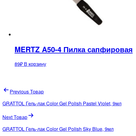
MERTZ A50-4 Пилка сапфировая
89
₽
В корзину
Навигация
Previous Товар
по
GRATTOL Гель-лак Color Gel Polish Pastel Violet, 9мл
записям
Next Товар
GRATTOL Гель-лак Color Gel Polish Sky Blue, 9мл