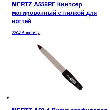
MERTZ A558RF Книпсер
матированный с пилкой для
ногтей
229
₽
В корзину
MERTZ A50-4 Пилка сапфировая