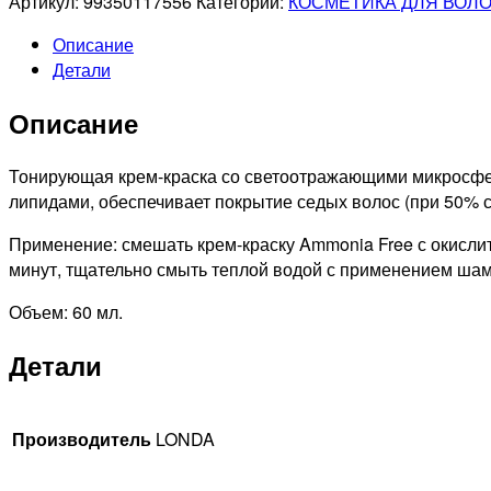
Артикул:
99350117556
Категории:
КОСМЕТИКА ДЛЯ ВОЛ
PROFESSIONAL
Описание
9/86
Детали
LONDACOLOR
ИНТЕНСИВНОЕ
Описание
ТОНИРОВАНИЕ
ПРИЗМАТИЧЕСКИЙ
СТАЛЬНОЙ
Тонирующая крем-краска со светоотражающими микросфера
СЕРЫЙ,
липидами, обеспечивает покрытие седых волос (при 50% 
60мл
Применение: смешать крем-краску Ammonia Free с окислит
минут, тщательно смыть теплой водой с применением ша
Объем: 60 мл.
Детали
Производитель
LONDA