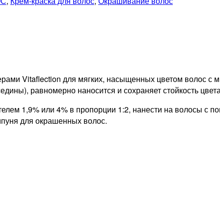
ОС
,
Крем-краска для волос
,
Окрашивание волос
ми Vitaflection для мягких, насыщенных цветом волос с м
седины), равномерно наносится и сохраняет стойкость цве
елем 1,9% или 4% в пропорции 1:2, нанести на волосы с по
мпуня для окрашенных волос.