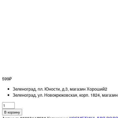
599
₽
Зеленоград, пл. Юности, д.3, магазин Хороший
2
Зеленоград, ул. Новокрюковская, корп. 1824, магази
Количество
товара
В корзину
LONDA