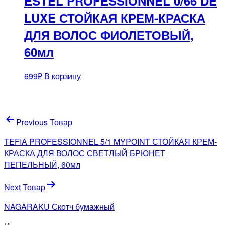
ESTEL PROFESSIONNEL 0/66 DE
LUXE СТОЙКАЯ КРЕМ-КРАСКА
ДЛЯ ВОЛОС ФИОЛЕТОВЫЙ,
60мл
699
₽
В корзину
Навигация
Previous Товар
по
TEFIA PROFESSIONNEL 5/1 MYPOINT СТОЙКАЯ КРЕМ-
записям
КРАСКА ДЛЯ ВОЛОС СВЕТЛЫЙ БРЮНЕТ
ПЕПЕЛЬНЫЙ, 60мл
Next Товар
NAGARAKU Скотч бумажный