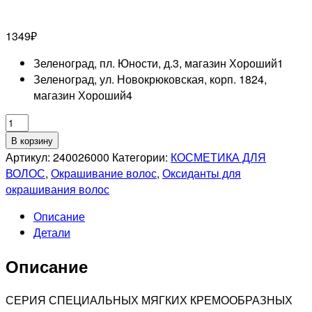
1349
₽
Зеленоград, пл. Юности, д.3, магазин Хороший
1
Зеленоград, ул. Новокрюковская, корп. 1824,
магазин Хороший
4
Количество
товара
В корзину
LISAP
Артикул:
240026000
Категории:
КОСМЕТИКА ДЛЯ
PROFESSIONNEL
ВОЛОС
,
Окрашивание волос
,
Оксиданты для
Delicate
окрашивания волос
Oxidizing
Описание
Оксидант-
Детали
лосьон
1,5
Описание
%,
1000мл
СЕРИЯ СПЕЦИАЛЬНЫХ МЯГКИХ КРЕМООБРАЗНЫХ