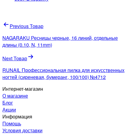
Навигация
Previous Товар
по
NAGARAKU Ресницы черные, 16 линий, отдельные
записям
длины (0.10, N, 11mm)
Next Товар
RUNAIL Профессиональная пилка для искусственных
ногтей (сиреневая, бумеранг, 100/100) №4712
Интернет-магазин
О магазине
Блог
Акции
Информация
Помощь
Условия доставки