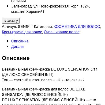
наличии
Зеленоград, ул. Новокрюковская, корп. 1824,
магазин Хороший
1
Количество
В корзину
товара
Артикул:
SEN5/11
Категории:
КОСМЕТИКА ДЛЯ ВОЛОС
,
ESTEL
Крем-краска для волос
,
Окрашивание волос
PROFESSIONNEL
Описание
5/11
Детали
SENSATION
DE
Описание
LUXE
ТОНИРУЮЩАЯ
КРАСКА
Безаммиачная крем-краска DE LUXE SENSATION 5/11
ДЛЯ
(ДЕ ЛЮКС СЕНСЕЙШН 5/11)
ВОЛОС
Тон — светлый шатен пепельный интенсивный
СВЕТЛЫЙ
Безаммиачная крем-краска для волос DE LUXE
ШАТЕН
SENSATION (ДЕ ЛЮКС СЕНСЕЙШН)
ПЕПЕЛЬНЫЙ
DE LUXE SENSATION (ДЕ ЛЮКС СЕНСЕЙШН) — это
ИНТЕНСИВНЫЙ,