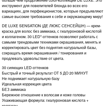
больше чем продолжение color-коллекции DE LUXE. Это
60мл
инструмент для повелителей блонда во всех его
вариациях, для перфекционистов, которые предъявляют
самые высокие требования к себе и окружающему миру!
DE LUXE SENSATION (ДЕ ЛЮКС СЕНСЕЙШН) — крем-
краска для волос без аммиака, с гиалуроновой кислотой
и коллагеном. 30 LED*-оттенков позволяют работать с
самыми трендовыми техниками окрашивания, менять и
корректировать цвет без поднятия натуральной базы,
сокращать время окрашивания / тонирования и
продлевать удовольствие от цвета.
30 сияющих LED-оттенков
Быстрый и точный результат ОТ 5 ДО 20 МИНУТ
Не поднимает натуральную базу
Идеальная коррекция цвета
БЕЗ аммиака
Бережное отношение к волосам и коже головы
Ухаживающая формула: гиалуроновая кислота +
коллаген