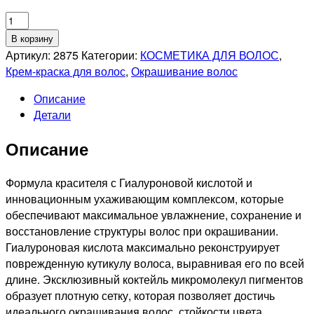
Количество
товара
В корзину
KAPOUS
Артикул:
2875
Категории:
КОСМЕТИКА ДЛЯ ВОЛОС
,
PROFESSIONNEL
Крем-краска для волос
,
Окрашивание волос
8.21
Описание
HYALURONIK
Детали
ACID
СТОЙКАЯ
Описание
КРЕМ-
КРАСКА
ДЛЯ
Формула красителя с Гиалуроновой кислотой и
ВОЛОС
инновационным ухаживающим комплексом, которые
СВЕТЛЫЙ
обеспечивают максимальное увлажнение, сохранение и
БЛОНДИН
восстановление структуры волос при окрашивании.
ПЕРЛАМУТРОВЫЙ
Гиалуроновая кислота максимально реконструирует
ПЕПЕЛЬНЫЙ,
поврежденную кутикулу волоса, выравнивая его по всей
100мл
длине. Эксклюзивный коктейль микромолекул пигментов
образует плотную сетку, которая позволяет достичь
идеального окрашивания волос, стойкости цвета,