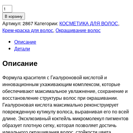
Количество
товара
В корзину
KAPOUS
Артикул:
2867
Категории:
КОСМЕТИКА ДЛЯ ВОЛОС
,
PROFESSIONNEL
Крем-краска для волос
,
Окрашивание волос
7.12
Описание
HYALURONIK
Детали
ACID
СТОЙКАЯ
Описание
КРЕМ-
КРАСКА
ДЛЯ
Формула красителя с Гиалуроновой кислотой и
ВОЛОС
инновационным ухаживающим комплексом, которые
БЛОНДИН
обеспечивают максимальное увлажнение, сохранение и
ПЕПЕЛЬНЫЙ
восстановление структуры волос при окрашивании.
ПЕРЛАМУТРОВЫЙ,
Гиалуроновая кислота максимально реконструирует
100мл
поврежденную кутикулу волоса, выравнивая его по всей
длине. Эксклюзивный коктейль микромолекул пигментов
образует плотную сетку, которая позволяет достичь
идеального окрашивания волос, стойкости цвета,