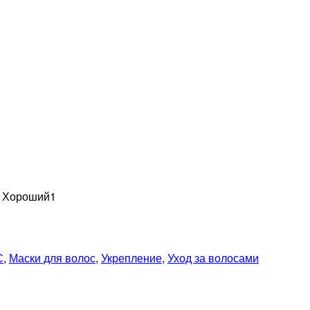
н Хороший
1
С
,
Маски для волос
,
Укрепление
,
Уход за волосами