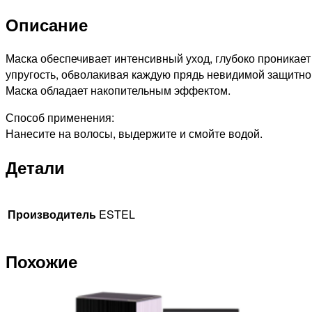
PRO
Описание
БЛОНД
Маска-
бондер
Маска обеспечивает интенсивный уход, глубоко проникает 
для
упругость, обволакивая каждую прядь невидимой защитной
светлых
Маска обладает накопительным эффектом.
волос,
Способ применения:
500мл
Нанесите на волосы, выдержите и смойте водой.
Детали
Производитель
ESTEL
Похожие