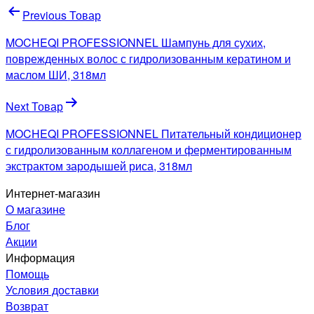
Навигация
Previous Товар
по
MOCHEQI PROFESSIONNEL Шампунь для сухих,
записям
поврежденных волос с гидролизованным кератином и
маслом ШИ, 318мл
Next Товар
MOCHEQI PROFESSIONNEL Питательный кондиционер
с гидролизованным коллагеном и ферментированным
экстрактом зародышей риса, 318мл
Интернет-магазин
О магазине
Блог
Акции
Информация
Помощь
Условия доставки
Возврат