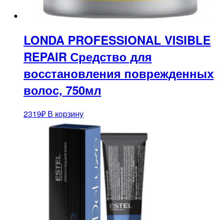
LONDA PROFESSIONAL VISIBLE
REPAIR Средство для
восстановления поврежденных
волос, 750мл
2319
₽
В корзину