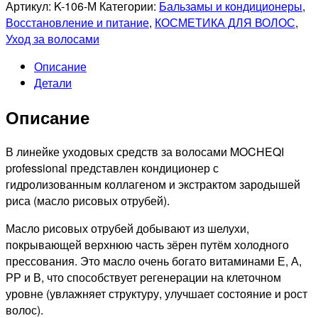
MOCHEQI
Артикул:
K-106-М
Категории:
Бальзамы и кондиционеры
,
PROFESSIONNEL
Восстановление и питание
,
КОСМЕТИКА ДЛЯ ВОЛОС
,
Питательный
Уход за волосами
кондиционер
Описание
с
Детали
гидролизованным
коллагеном
Описание
и
ферментированным
экстрактом
В линейке уходовых средств за волосами MOCHEQI
зародышей
professional представлен кондиционер с
риса,
гидролизованным коллагеном и экстрактом зародышей
518мл
риса (масло рисовых отрубей).
Масло рисовых отрубей добывают из шелухи,
покрывающей верхнюю часть зёрен путём холодного
прессования. Это масло очень богато витаминами Е, А,
РР и В, что способствует регенерации на клеточном
уровне (увлажняет структуру, улучшает состояние и рост
волос).