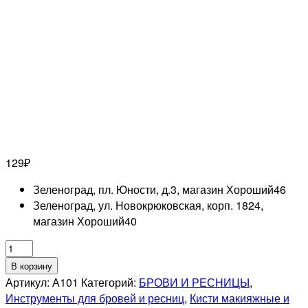
129
₽
Зеленоград, пл. Юности, д.3, магазин Хороший
46
Зеленоград, ул. Новокрюковская, корп. 1824,
магазин Хороший
40
Количество
товара
В корзину
Кисть
Артикул:
А101
Категорий:
БРОВИ И РЕСНИЦЫ
,
для
Инструменты для бровей и ресниц
,
Кисти макияжные и