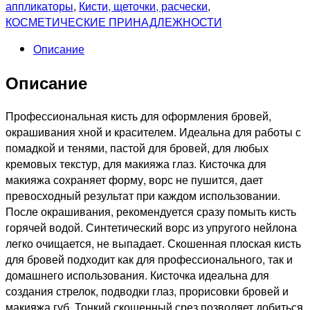
окрашивания
аппликаторы
,
Кисти, щеточки, расчески
,
бровей
КОСМЕТИЧЕСКИЕ ПРИНАДЛЕЖНОСТИ
Описание
Описание
Профессиональная кисть для оформления бровей,
окрашивания хной и красителем. Идеальна для работы с
помадкой и тенями, пастой для бровей, для любых
кремовых текстур, для макияжа глаз. Кисточка для
макияжа сохраняет форму, ворс не пушится, дает
превосходный результат при каждом использовании.
После окрашивания, рекомендуется сразу помыть кисть
горячей водой. Синтетический ворс из упругого нейлона
легко очищается, не выпадает. Скошенная плоская кисть
для бровей подходит как для профессионального, так и
домашнего использования. Кисточка идеальна для
создания стрелок, подводки глаз, прорисовки бровей и
макияжа губ. Тонкий скошенный срез позволяет добиться