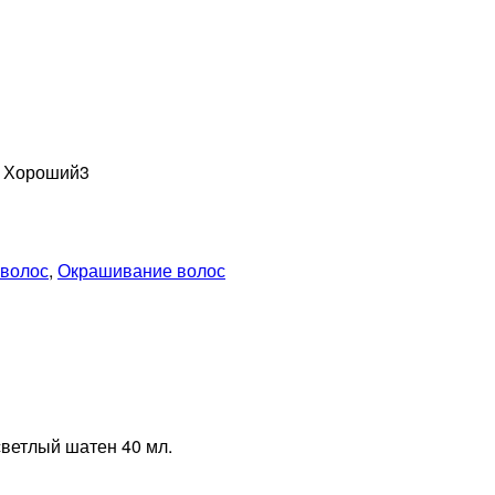
н Хороший
3
 волос
,
Окрашивание волос
светлый шатен 40 мл.