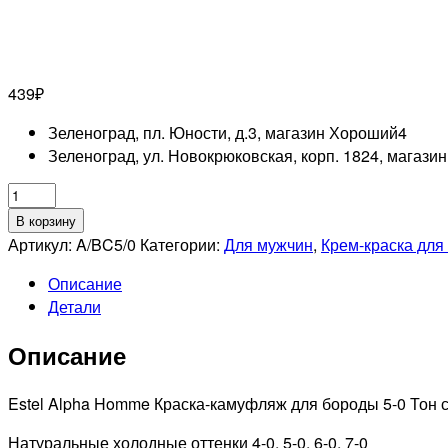
439
₽
Зеленоград, пл. Юности, д.3, магазин Хороший
4
Зеленоград, ул. Новокрюковская, корп. 1824, магази
Количество
товара
В корзину
ESTEL
Артикул:
A/BC5/0
Категории:
Для мужчин
,
Крем-краска для
PROFESSIONNEL
Описание
5/0
Детали
ALPHA
PRO
Описание
Краска-
камуфляж
для
Estel Alpha Homme Краска-камуфляж для бороды 5-0 Тон 
бороды,
Натуральные холодные оттенки 4-0, 5-0, 6-0, 7-0
40мл