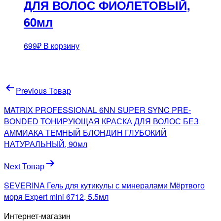
ДЛЯ ВОЛОС ФИОЛЕТОВЫЙ,
60мл
699
₽
В корзину
Навигация
Previous Товар
по
MATRIX PROFESSIONAL 6NN SUPER SYNC PRE-
записям
BONDED ТОНИРУЮЩАЯ КРАСКА ДЛЯ ВОЛОС БЕЗ
АММИАКА ТЕМНЫЙ БЛОНДИН ГЛУБОКИЙ
НАТУРАЛЬНЫЙ, 90мл
Next Товар
SEVERINA Гель для кутикулы с минералами Мёртвого
моря Expert mini 6712, 5.5мл
Интернет-магазин