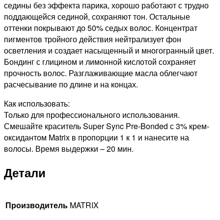
БЕЗ
седины без эффекта парика, хорошо работают с трудно
АММИАКА
поддающейся сединой, сохраняют тон. Остальные
УЛЬТРА
оттенки покрывают до 50% седых волос. Концентрат
СВЕТЛЫЙ
пигментов тройного действия нейтрализует фон
БЛОНДИН
осветления и создает насыщенный и многогранный цвет.
ПЕПЕЛЬНЫЙ,
Бондинг с глицином и лимонной кислотой сохраняет
90мл
прочность волос. Разглаживающие масла облегчают
расчесывание по длине и на концах.
Как использовать:
Только для профессионального использования.
Смешайте краситель Super Sync Pre-Bonded с 3% крем-
оксидантом Matrix в пропорции 1 к 1 и нанесите на
волосы. Время выдержки – 20 мин.
Детали
Производитель
MATRIX