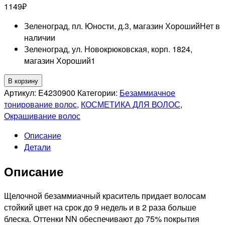
1149
₽
Зеленоград, пл. Юности, д.3, магазин Хороший
Нет в
наличии
Зеленоград, ул. Новокрюковская, корп. 1824,
магазин Хороший
1
Количество
В корзину
товара
Артикул:
E4230900
Категории:
Безаммиачное
MATRIX
тонирование волос
,
КОСМЕТИКА ДЛЯ ВОЛОС
,
PROFESSIONAL
Окрашивание волос
11A
Описание
SUPER
Детали
SYNC
PRE-
Описание
BONDED
ТОНИРУЮЩАЯ
КРАСКА
Щелочной безаммиачный краситель придает волосам
ДЛЯ
стойкий цвет на срок до 9 недель и в 2 раза больше
ВОЛОС
блеска. Оттенки NN обеспечивают до 75% покрытия