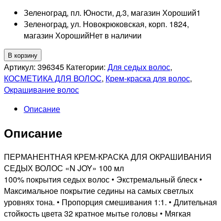
Зеленоград, пл. Юности, д.3, магазин Хороший
1
Зеленоград, ул. Новокрюковская, корп. 1824,
магазин Хороший
Нет в наличии
Количество
В корзину
товара
Артикул:
396345
Категории:
Для седых волос
,
OLLIN
КОСМЕТИКА ДЛЯ ВОЛОС
,
Крем-краска для волос
,
PROFESSIONNEL
Окрашивание волос
N-
Описание
JOY
10/32
Описание
СТОЙКАЯ
КРЕМ-
КРАСКА
ПЕРМАНЕНТНАЯ КРЕМ-КРАСКА ДЛЯ ОКРАШИВАНИЯ
ДЛЯ
СЕДЫХ ВОЛОС «N JOY» 100 мл
ВОЛОС
100% покрытия седых волос • Экстремальный блеск •
СВЕТЛЫЙ
Максимальное покрытие седины на самых светлых
БЛОНДИН
уровнях тона. • Пропорция смешивания 1:1. • Длительная
ЗОЛОТИСТО-
стойкость цвета 32 кратное мытье головы • Мягкая