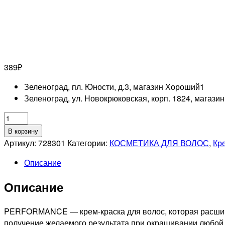
389
₽
Зеленоград, пл. Юности, д.3, магазин Хороший
1
Зеленоград, ул. Новокрюковская, корп. 1824, магази
Количество
товара
В корзину
OLLIN
Артикул:
728301
Категории:
КОСМЕТИКА ДЛЯ ВОЛОС
,
Кр
PROFESSIONNEL
Описание
PERFORMANCE
7/72
Описание
СТОЙКАЯ
КРЕМ-
КРАСКА
PERFORMANCE — крем-краска для волос, которая расширя
ДЛЯ
получение желаемого результата при окрашивании любой