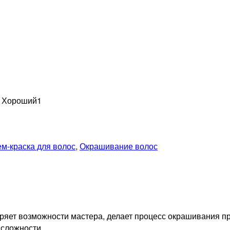
н Хороший
1
ем-краска для волос
,
Окрашивание волос
ет возможности мастера, делает процесс окрашивания про
 сложности.