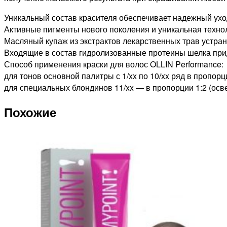
ВОЛОС
Уникальный состав красителя обеспечивает надежный уход
РУСЫЙ
Активные пигменты нового поколения и уникальная технол
КОРИЧНЕВО-
Масляный купаж из экстрактов лекарственных трав устран
ФИОЛЕТОВЫЙ,
Входящие в состав гидролизованные протеины шелка прида
60мл
Способ применения краски для волос OLLIN Performance:
для тонов основной палитры с 1/xx по 10/xx ряд в пропорци
для специальных блондинов 11/xx — в пропорции 1:2 (осве
Похожие