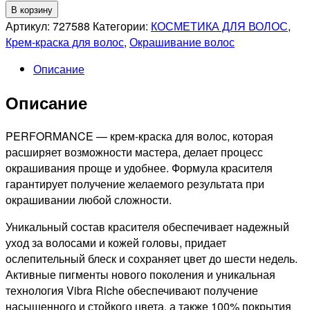
Количество
В корзину
товара
Артикул:
727588
Категории:
КОСМЕТИКА ДЛЯ ВОЛОС
,
OLLIN
Крем-краска для волос
,
Окрашивание волос
PROFESSIONNEL
Описание
PERFORMANCE
9/22
Описание
СТОЙКАЯ
КРЕМ-
КРАСКА
PERFORMANCE — крем-краска для волос, которая
ДЛЯ
расширяет возможности мастера, делает процесс
ВОЛОС
окрашивания проще и удобнее. Формула красителя
БЛОНДИН
гарантирует получение желаемого результата при
ФИОЛЕТОВЫЙ,
окрашивании любой сложности.
60мл
Уникальный состав красителя обеспечивает надежный
уход за волосами и кожей головы, придает
ослепительный блеск и сохраняет цвет до шести недель.
Активные пигменты нового поколения и уникальная
технология Vibra Riche обеспечивают получение
насыщенного и стойкого цвета, а также 100% покрытия