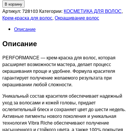
Количество
В корзину
товара
Артикул:
728103
Категории:
КОСМЕТИКА ДЛЯ ВОЛОС
,
OLLIN
Крем-краска для волос
,
Окрашивание волос
PROFESSIONNEL
Описание
PERFORMANCE
10/5
Описание
СТОЙКАЯ
КРЕМ-
КРАСКА
PERFORMANCE — крем-краска для волос, которая
ДЛЯ
расширяет возможности мастера, делает процесс
ВОЛОС
окрашивания проще и удобнее. Формула красителя
СВЕТЛЫЙ
гарантирует получение желаемого результата при
БЛОНДИН
окрашивании любой сложности.
МАХАГОНОВЫЙ,
Уникальный состав красителя обеспечивает надежный
60мл
уход за волосами и кожей головы, придает
ослепительный блеск и сохраняет цвет до шести недель.
Активные пигменты нового поколения и уникальная
технология Vibra Riche обеспечивают получение
насыщенного и стойкого цвета, а также 100% покрытия