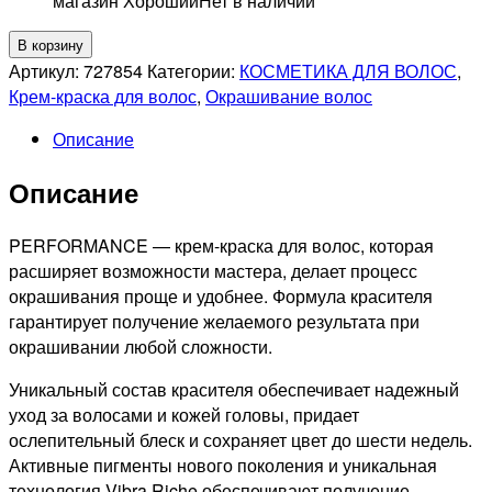
магазин Хороший
Нет в наличии
Количество
В корзину
товара
Артикул:
727854
Категории:
КОСМЕТИКА ДЛЯ ВОЛОС
,
OLLIN
Крем-краска для волос
,
Окрашивание волос
PROFESSIONNEL
Описание
PERFORMANCE
10/31
Описание
СТОЙКАЯ
КРЕМ-
КРАСКА
PERFORMANCE — крем-краска для волос, которая
ДЛЯ
расширяет возможности мастера, делает процесс
ВОЛОС
окрашивания проще и удобнее. Формула красителя
СВЕТЛЫЙ
гарантирует получение желаемого результата при
БЛОНДИН
окрашивании любой сложности.
ЗОЛОТИСТО-
Уникальный состав красителя обеспечивает надежный
ПЕПЕЛЬНЫЙ,
уход за волосами и кожей головы, придает
60мл
ослепительный блеск и сохраняет цвет до шести недель.
Активные пигменты нового поколения и уникальная
технология Vibra Riche обеспечивают получение