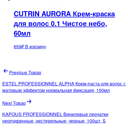
CUTRIN AURORA Крем-краска
для волос 0.1 Чистое небо,
60мл
659
₽
В корзину
Навигация
Previous Товар
по
ESTEL PROFESSIONNEL ALPHA Крем-паста для волос с
записям
матовым эффектом нормальная фиксация, 100мл
Next Товар
KAPOUS PROFESSIONNEL Виниловые перчатки
неопудренные, нестерильные, черные, 100шт, S