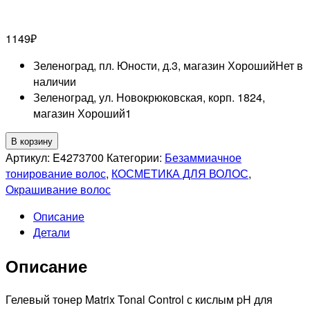
1149
₽
Зеленоград, пл. Юности, д.3, магазин Хороший
Нет в
наличии
Зеленоград, ул. Новокрюковская, корп. 1824,
магазин Хороший
1
Количество
В корзину
товара
Артикул:
E4273700
Категории:
Безаммиачное
MATRIX
тонирование волос
,
КОСМЕТИКА ДЛЯ ВОЛОС
,
PROFESSIONAL
Окрашивание волос
11NA
Описание
TONER
Детали
CONTROL
УЛЬТРА
Описание
СВЕТЛЫЙ
БЛОНДИН
НАТУРАЛЬНЫЙ
Гелевый тонер Matrix Tonal Control с кислым pH для