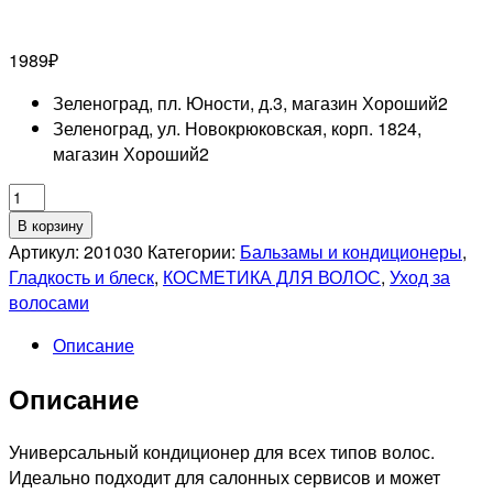
1989
₽
Зеленоград, пл. Юности, д.3, магазин Хороший
2
Зеленоград, ул. Новокрюковская, корп. 1824,
магазин Хороший
2
Количество
товара
В корзину
LAROS
Артикул:
201030
Категории:
Бальзамы и кондиционеры
,
BEAUTY
Гладкость и блеск
,
КОСМЕТИКА ДЛЯ ВОЛОС
,
Уход за
Базовый
волосами
кондиционер
Описание
11PM
Basic
Описание
Conditioner,
500
мл
Универсальный кондиционер для всех типов волос.
Идеально подходит для салонных сервисов и может