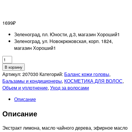
1699
₽
Зеленоград, пл. Юности, д.3, магазин Хороший
1
Зеленоград, ул. Новокрюковская, корп. 1824,
магазин Хороший
1
Количество
товара
В корзину
LAROS
Артикул:
207030
Категорий:
Баланс кожи головы
,
BEAUTY
Бальзамы и кондиционеры
,
КОСМЕТИКА ДЛЯ ВОЛОС
,
Объемообразующий
Объем и уплотнение
,
Уход за волосами
кондиционер
Описание
Lemon
Tree
Описание
Conditioner
,
300
Экстракт лимона, масло чайного дерева, эфирное масло