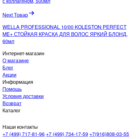
записям
с коллагеном, 500мл
Next Товар
WELLA PROFESSIONAL 10/00 KOLESTON PERFECT
ME+ СТОЙКАЯ КРАСКА ДЛЯ ВОЛОС ЯРКИЙ БЛОНД,
60мл
Интернет-магазин
О магазине
Блог
Акции
Информация
Помощь
Условия доставки
Возврат
Каталог
Наши контакты
+7 (499) 717-81-96
+7 (499) 734-17-59
+7(916)808-03-55