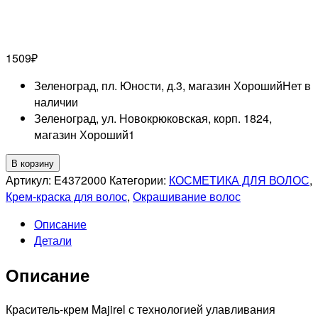
1509
₽
Зеленоград, пл. Юности, д.3, магазин Хороший
Нет в
наличии
Зеленоград, ул. Новокрюковская, корп. 1824,
магазин Хороший
1
Количество
В корзину
товара
Артикул:
E4372000
Категории:
КОСМЕТИКА ДЛЯ ВОЛОС
,
L'OREAL
Крем-краска для волос
,
Окрашивание волос
PROFESSIONNEL
Описание
4.15
Детали
MAJIREL
СТОЙКАЯ
Описание
КРАСКА
ДЛЯ
ВОЛОС
Краситель-крем Majirel с технологией улавливания