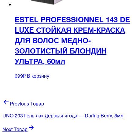
ESTEL PROFESSIONNEL 143 DE
LUXE СТОЙКАЯ КРЕМ-КРАСКА
ДЛЯ ВОЛОС МЕДНО-
ЗОЛОТИСТЫЙ БЛОНДИН
УЛЬТРА, 60мл
699
₽
В корзину
Навигация
Previous Товар
по
UNO 203 Гель-лак Дерзкая ягода — Daring Berry, 8мл
записям
Next Товар