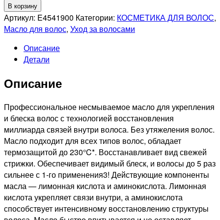
товара
В корзину
MATRIX
Артикул:
E4541900
Категории:
КОСМЕТИКА ДЛЯ ВОЛОС
,
PROFESSIONAL
Масло для волос
,
Уход за волосами
INSTACURE
Описание
BUILD-
Детали
A-
BOND
Описание
Масло
для
поврежденных
Профессиональное несмываемое масло для укрепления
волос,
и блеска волос с технологией восстановления
50мл
миллиарда связей внутри волоса. Без утяжеления волос.
Масло подходит для всех типов волос, обладает
термозащитой до 230°C*. Восстанавливает вид свежей
стрижки. Обеспечивает видимый блеск, и волосы до 5 раз
сильнее с 1-го применения3! Действующие компоненты
масла — лимонная кислота и аминокислота. Лимонная
кислота укрепляет связи внутри, а аминокислота
способствует интенсивному восстановлению структуры
волоса. Масло быстро впитывается и не оставляет