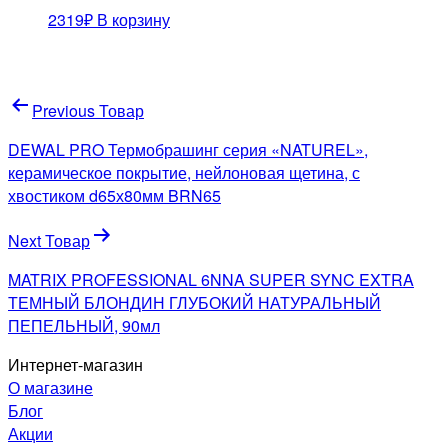
2319
₽
В корзину
Навигация
Previous Товар
по
DEWAL PRO Термобрашинг серия «NATUREL»,
записям
керамическое покрытие, нейлоновая щетина, с
хвостиком d65х80мм BRN65
Next Товар
MATRIX PROFESSIONAL 6NNA SUPER SYNC EXTRA
ТЕМНЫЙ БЛОНДИН ГЛУБОКИЙ НАТУРАЛЬНЫЙ
ПЕПЕЛЬНЫЙ, 90мл
Интернет-магазин
О магазине
Блог
Акции