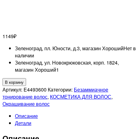
1149
₽
Зеленоград, пл. Юности, д.3, магазин Хороший
Нет в
наличии
Зеленоград, ул. Новокрюковская, корп. 1824,
магазин Хороший
1
Количество
В корзину
товара
Артикул:
E4493600
Категории:
Безаммиачное
MATRIX
тонирование волос
,
КОСМЕТИКА ДЛЯ ВОЛОС
,
PROFESSIONAL
Окрашивание волос
8NNG
Описание
SUPER
Детали
SYNC
EXTRA
Описание
СВЕТЛЫЙ