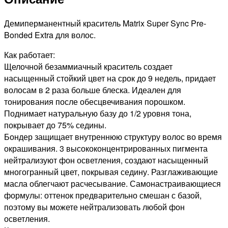
БЛОНДИН
ГЛУБОКИЙ
Демиперманентный краситель Matrix Super Sync Pre-
НАТУРАЛЬНЫЙ
Bonded Extra для волос.
ЗОЛОТИСТЫЙ,
Как работает:
90мл
Щелочной безаммиачный краситель создает
насыщенный стойкий цвет на срок до 9 недель, придает
волосам в 2 раза больше блеска. Идеален для
тонирования после обесцвечивания порошком.
Поднимает натуральную базу до 1/2 уровня тона,
покрывает до 75% седины.
Бондер защищает внутреннюю структуру волос во время
окрашивания. 3 высококонцентрированных пигмента
нейтрализуют фон осветления, создают насыщенный
многогранный цвет, покрывая седину. Разглаживающие
масла облегчают расчесывание. Самонастраивающиеся
формулы: оттенок предварительно смешан с базой,
поэтому вы можете нейтрализовать любой фон
осветления.