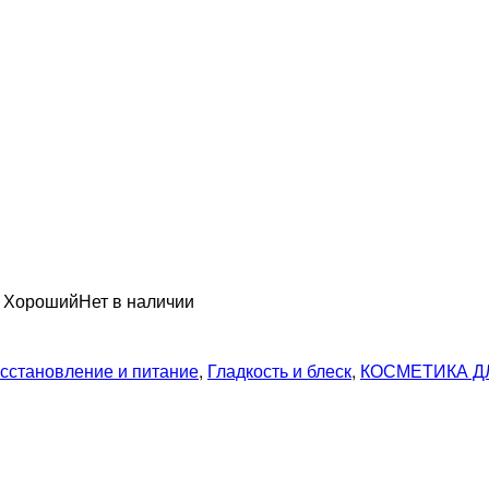
н Хороший
Нет в наличии
сстановление и питание
,
Гладкость и блеск
,
КОСМЕТИКА Д