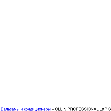
»
Бальзамы и кондиционеры
»
OLLIN PROFESSIONAL L&P SY