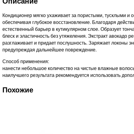
Описание
Липидный
кондиционер
для
Кондиционер мягко ухаживает за пористыми, тусклыми и 
волос,
обеспечивая глубокое восстановление. Благодаря действ
1000мл
естественный барьер в кутикулярном слое. Образует тон
блеск и эластичность без утяжеления. Экстракт авокадо р
разглаживает и придает послушность. Заряжает локоны э
предупреждая дальнейшее повреждение.
Способ применения:
нанести небольшое количество на чистые влажные волосы.
наилучшего результата рекомендуется использовать допо
Похожие