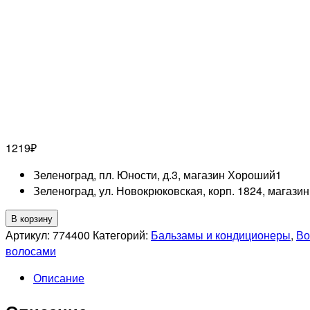
1219
₽
Зеленоград, пл. Юности, д.3, магазин Хороший
1
Зеленоград, ул. Новокрюковская, корп. 1824, магази
Количество
В корзину
товара
Артикул:
774400
Категорий:
Бальзамы и кондиционеры
,
Во
OLLIN
волосами
PROFESSIONAL
Описание
L&P
SYSTEM