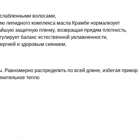
ослабленными волосами,
ию липидного комплекса масла Крамбе нормализует
чайшую защитную пленку, возвращая прядям плотность,
егулирует баланс естественной увлажненности,
нергией и здоровым сиянием,
 Равномерно распределить по всей длине, избегая прикорн
лнительное тепло