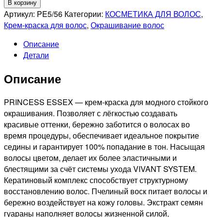
товара
В корзину
ESTEL
Артикул:
PE5/56
Категории:
КОСМЕТИКА ДЛЯ ВОЛОС
,
PROFESSIONNEL
Крем-краска для волос
,
Окрашивание волос
5/56
Описание
PRINCESS
Детали
ESSEX
СТОЙКАЯ
Описание
КРЕМ-
КРАСКА
ДЛЯ
PRINCESS ESSEX — крем-краска для модного стойкого
ВОЛОС
окрашивания. Позволяет с лёгкостью создавать
МАХАГОН,
красивые оттенки, бережно заботится о волосах во
60мл
время процедуры, обеспечивает идеальное покрытие
седины и гарантирует 100% попадание в тон. Насыщая
волосы цветом, делает их более эластичными и
блестящими за счёт системы ухода VIVANT SYSTEM.
Кератиновый комплекс способствует структурному
восстановлению волос. Пчелиный воск питает волосы и
бережно воздействует на кожу головы. Экстракт семян
гуараны наполняет волосы жизненной силой,