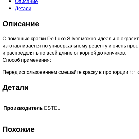
Описание
6/0
Детали
DE
LUXE
Описание
SILVER
КРЕМ-
КРАСКА
С помощью краски De Luxe Silver можно идеально окрасит
ДЛЯ
изготавливается по универсальному рецепту и очень прос
СЕДЫХ
и распределять по всей длине от корней до кончиков.
ВОЛОС
Способ применения:
ТЕМНО-
Перед использованием смешайте краску в пропорции 1:1 с
РУСЫЙ,
60мл
Детали
Производитель
ESTEL
Похожие