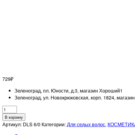
729
₽
Зеленоград, пл. Юности, д.3, магазин Хороший
1
Зеленоград, ул. Новокрюковская, корп. 1824, магази
Количество
товара
В корзину
ESTEL
Артикул:
DLS 6/0
Категории:
Для седых волос
,
КОСМЕТИК
PROFESSIONNEL