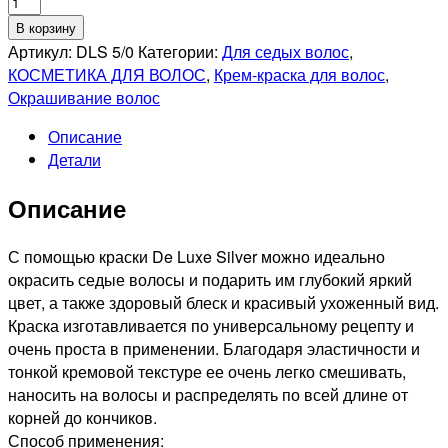
Количество
товара
В корзину
ESTEL
Артикул:
DLS 5/0
Категории:
Для седых волос
,
PROFESSIONNEL
КОСМЕТИКА ДЛЯ ВОЛОС
,
Крем-краска для волос
,
5/0
Окрашивание волос
DE
Описание
LUXE
Детали
SILVER
КРЕМ-
Описание
КРАСКА
ДЛЯ
СЕДЫХ
С помощью краски De Luxe Silver можно идеально
ВОЛОС
окрасить седые волосы и подарить им глубокий яркий
СВЕТЛЫЙ
цвет, а также здоровый блеск и красивый ухоженный вид.
ШАТЕН,
Краска изготавливается по универсальному рецепту и
60мл
очень проста в применении. Благодаря эластичности и
тонкой кремовой текстуре ее очень легко смешивать,
наносить на волосы и распределять по всей длине от
корней до кончиков.
Способ применения: