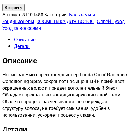
Количество
В корзину
товара
Артикул:
81191486
Категории:
Бальзамы и
LONDA
кондиционеры
,
КОСМЕТИКА ДЛЯ ВОЛОС
,
Спрей - уход
,
PROFESSIONAL
Уход за волосами
COLOR
Описание
RADIANCE
Детали
Спрей-
кондиционер
Описание
для
окрашенных
волос,
Несмываемый спрей-кондиционер Londa Color Radiance
250мл
Conditioning Spray сохраняет насыщенный и яркий цвет
окрашенных волос и придает дополнительный блеск.
Обладает прекрасным кондиционирующим свойством.
Облегчат процесс расчесывания, не повреждая
структуру волоса, не требует смывания, удобен в
использовании, ускоряет процесс укладки.
Детали