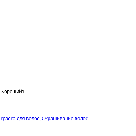
н Хороший
1
краска для волос
,
Окрашивание волос