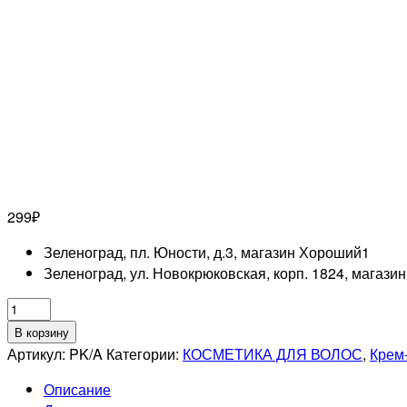
299
₽
Зеленоград, пл. Юности, д.3, магазин Хороший
1
Зеленоград, ул. Новокрюковская, корп. 1824, магази
Количество
товара
В корзину
ESTEL
Артикул:
PK/A
Категории:
КОСМЕТИКА ДЛЯ ВОЛОС
,
Крем-
PROFESSIONNEL
Описание
0/00A