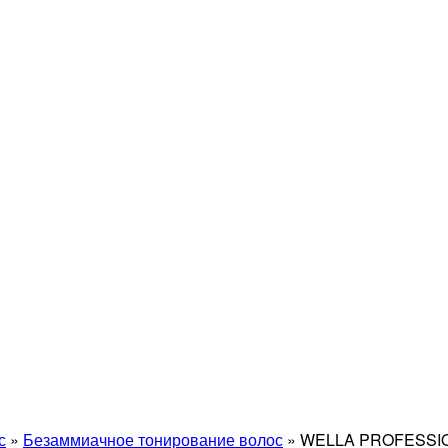
с
»
Безаммиачное тонирование волос
»
WELLA PROFESSI