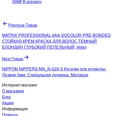
699
₽
В корзину
Навигация
Previous Товар
по
MATRIX PROFESSIONAL 6AA SOCOLOR PRE-BONDED
записям
СТОЙКАЯ КРЕМ-КРАСКА ДЛЯ ВОЛОС ТЕМНЫЙ
БЛОНДИН ГЛУБОКИЙ ПЕПЕЛЬНЫЙ, 90мл
Next Товар
NIPPON NIPPERS NN_N-02S-5 Кусачки для кутикулы.
Лезвие 5мм. Спиральная пружина. Матовые
Интернет-магазин
О магазине
Блог
Акции
Информация
Помощь