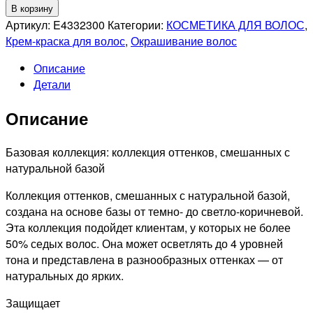
товара
В корзину
MATRIX
Артикул:
E4332300
Категории:
КОСМЕТИКА ДЛЯ ВОЛОС
,
PROFESSIONAL
Крем-краска для волос
,
Окрашивание волос
CLEAR
Описание
SOCOLOR
Детали
PRE-
BONDED
Описание
СТОЙКАЯ
КРЕМ-
КРАСКА
Базовая коллекция: коллекция оттенков, смешанных с
ДЛЯ
натуральной базой
ВОЛОС
Коллекция оттенков, смешанных с натуральной базой,
ПРОЗРАЧНЫЙ
создана на основе базы от темно- до светло-коричневой.
ОТТЕНОК,
Эта коллекция подойдет клиентам, у которых не более
90мл
50% седых волос. Она может осветлять до 4 уровней
тона и представлена в разнообразных оттенках — от
натуральных до ярких.
Защищает